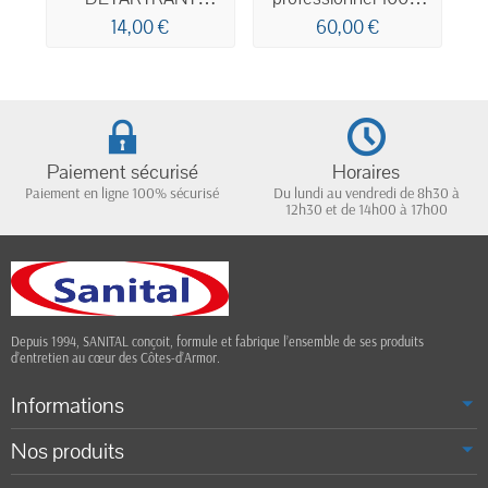
DESINFECTANT PAE
végétal Ecocert 5L
14,00 €
60,00 €
ECODETERGENT
ECOCERT 5L
Paiement sécurisé
Horaires
Paiement en ligne 100% sécurisé
Du lundi au vendredi de 8h30 à
12h30 et de 14h00 à 17h00
Depuis 1994, SANITAL conçoit, formule et fabrique l’ensemble de ses produits
d’entretien au cœur des Côtes-d’Armor.
Informations
Nos produits