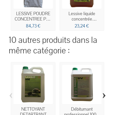
LESSIVE POUDRE
Lessive liquide
CONCENTREE PRO
concentrée
ECODETERGENT
professionnelle
84,73 €
23,24 €
ECOCERT 15kg
écodétergent Ecocert
5L
10 autres produits dans la
même catégorie :
‹
›
NETTOYANT
Débitumant
DETARTRANT
professionnel 100%