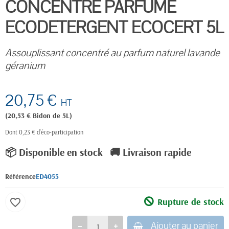
CONCENTRE PARFUME
ECODETERGENT ECOCERT 5L
Assouplissant concentré au parfum naturel lavande
géranium
20,75 €
HT
(20,53 € Bidon de 5L)
Dont 0,23 € d'éco-participation
📦 Disponible en stock
🚚 Livraison rapide
Référence
ED4055
Rupture de stock
favorite_border
Ajouter au panier