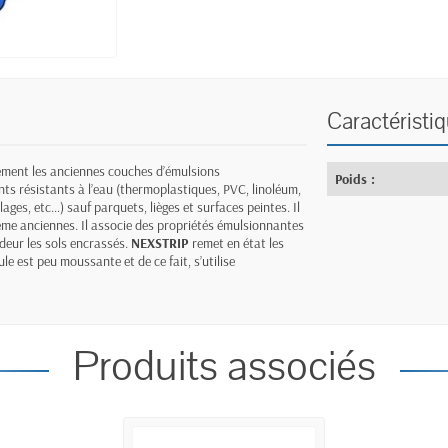
Caractéristi
dement les anciennes couches d’émulsions
Poids :
nts résistants à l’eau (thermoplastiques, PVC, linoléum,
lages, etc…) sauf parquets, lièges et surfaces peintes. Il
ême anciennes. Il associe des propriétés émulsionnantes
deur les sols encrassés.
NEXSTRIP
remet en état les
le est peu moussante et de ce fait, s’utilise
Produits associés