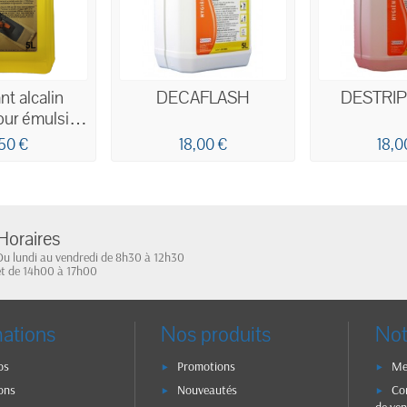
t alcalin
DECAFLASH
DESTRIP
our émulsion
sol 5L
,50 €
18,00 €
18,0
Horaires
Du lundi au vendredi de 8h30 à 12h30
et de 14h00 à 17h00
mations
Nos produits
Not
os
Promotions
Me
ons
Nouveautés
Co
de ven