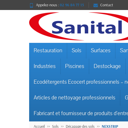
Appelez-nous :
02 96 84 77 15
Contact
Restauration
Sols
Surfaces
San
Industries
Piscines
Destockage
Ecodétergents Ecocert professionnels – n
Articles de nettoyage professionnels
G
Fabricant et fournisseur de produits d'entr
Accueil
Sols
Décapage des sols
NEXSTRIP