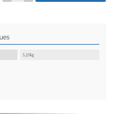
ques
5,25kg