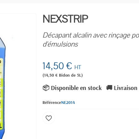
NEXSTRIP
Décapant alcalin avec rinçage p
d'émulsions
14,50 €
HT
(14,50 € Bidon de 5L)
📦 Disponible en stock
🚚 Livraison
Référence
NE2014
favorite_border