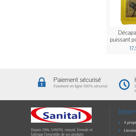
Décapan
puissant p
de 
17
Paiement sécurisé
Paiement en ligne 100% sécurisé
Infor
A prop
Livrais
Depuis 1994, SANITAL conçoit, formule et
fabrique l’ensemble de ses produits