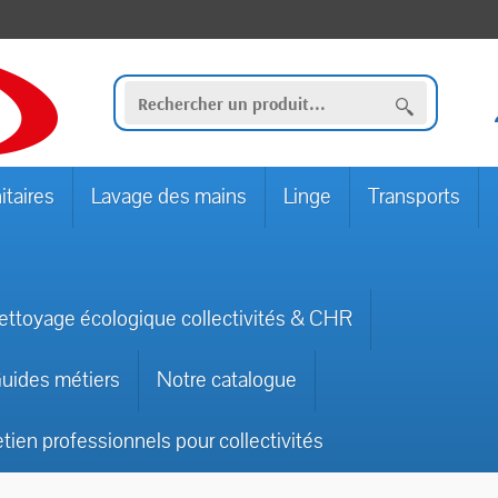
itaires
Lavage des mains
Linge
Transports
ettoyage écologique collectivités & CHR
uides métiers
Notre catalogue
etien professionnels pour collectivités