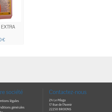
 EXTRA
0 €
re société
Contactez-nous
ZA Le Pilaga
ntions légales
17 Rue de l'Avenir
nditions générales
22250 BROONS
te