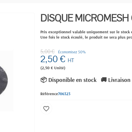
DISQUE MICROMESH G
Prix exceptionnel valable uniquement sur le stock 
Une fois le stock écoulé, le produit ne sera plus pr
5,00 €
Économisez 50%
2,50 €
HT
(2,50 € Unité)
📦 Disponible en stock
🚚 Livraison
Référence
706323
favorite_border