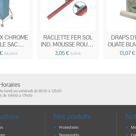
 X CHROME
RACLETTE FER SOL
DRAPS D
BLE SAC
IND. MOUSSE ROUGE
OUATE BL
LLE AVEC
75CM
125F 2P 
 €
3,05 €
13,07 €
115,00 €
6,10 €
E 110/130L
ECOL
Horaires
Du lundi au vendredi de 8h30 à 12h30
et de 14h00 à 17h00
mations
Nos produits
Not
os
Promotions
Me
ons
Nouveautés
Co