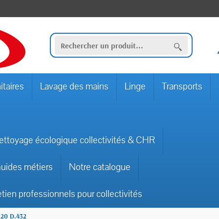
itaires
Lavage des mains
Linge
Transports
ettoyage écologique collectivités & CHR
uides métiers
Notre catalogue
etien professionnels pour collectivités
20 D.432