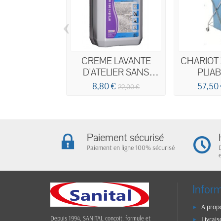
‹
CREME LAVANTE
CHARIOT
D'ATELIER SANS
PLIA
SOLVANT AVEC
POUBE
8,80 €
57,50
22,00 €
MICROBILLES 5L
COUVERCL
Paiement sécurisé
Paiement en ligne 100% sécurisé
Infor
A prop
Livrais
Depuis 1994, SANITAL conçoit, formule et