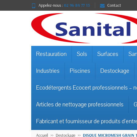
Appelez-nous :
02 96 84 77 15
Contact
Restauration
Sols
Surfaces
San
Industries
Piscines
Destockage
Ecodétergents Ecocert professionnels – n
Articles de nettoyage professionnels
G
Fabricant et fournisseur de produits d'entr
Accueil
Destockage
DISQUE MICROMESH GRAIN 1