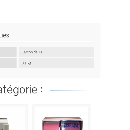
ques
:
Carton de 10
0,11kg
tégorie :