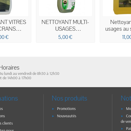
NT VITRES
NETTOYANT MULTI-
Nettoyan
ECRANS
USAGES
usages au 
TERGENT
ECODETERGENT
écodéterge
00 €
5,00 €
11,0
RT 750ML
ECOCERT 750ML
5
Horaires
Du lundi au vendredi de 8h30 à 12h30
et de 14h00 à 17h00
mations
Nos produits
Not
os
Promotions
Me
ons
Nouveautés
Co
de ven
s clients
Pa
tez-nous