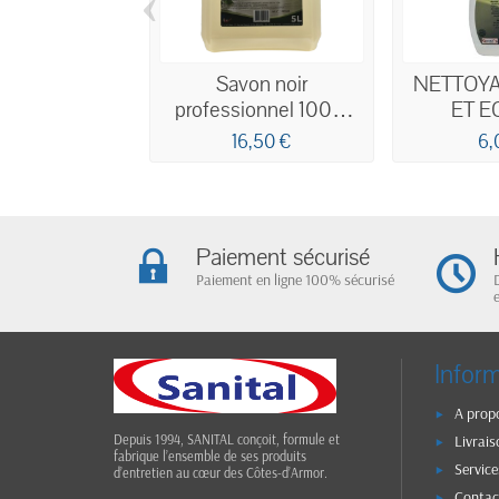
‹
Savon noir
NETTOYA
professionnel 100%
ET 
d'origine naturelle 5L
ECODE
16,50 €
6,
ECOCE
Paiement sécurisé
Paiement en ligne 100% sécurisé
Infor
A prop
Livrais
Depuis 1994, SANITAL conçoit, formule et
fabrique l’ensemble de ses produits
Service
d’entretien au cœur des Côtes-d’Armor.
Contac