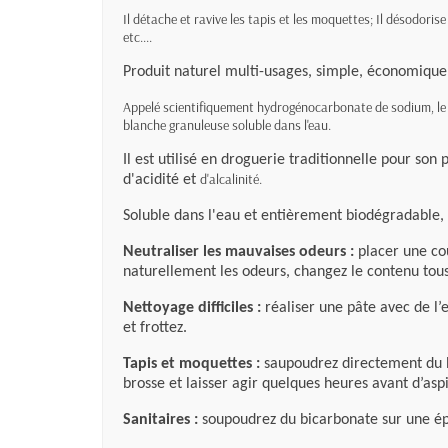
Il détache et ravive les tapis et les moquettes; Il désodorise l
etc....
Produit naturel
multi-usages, simple, économique,
Appelé scientifiquement hydrogénocarbonate de sodium, l
blanche granuleuse soluble dans l'eau.
Il est utilisé en droguerie traditionnelle pour so
d'alcalinité.
d'acidité et
Soluble dans l'eau et entièrement biodégradable, 
Neutraliser les mauvaises odeurs :
placer une co
naturellement les odeurs, changez le contenu tous
Nettoyage difficiles :
réaliser une pâte avec de l’
et frottez.
Tapis et moquettes :
saupoudrez directement du b
brosse et laisser agir quelques heures avant d’aspi
Sanitaires :
soupoudrez du bicarbonate sur une é