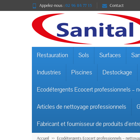
Appelez-nous :
02 96 84 77 15
Contact
Restauration
Sols
Surfaces
San
Industries
Piscines
Destockage
Ecodétergents Ecocert professionnels – n
Articles de nettoyage professionnels
G
Fabricant et fournisseur de produits d'entr
Accueil
Ecodétergents Ecocert professionnels – nettoyag