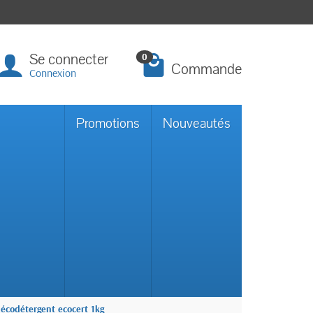
Se connecter
0
Commande
Connexion
Promotions
Nouveautés
écodétergent ecocert 1kg