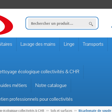
itaires
Lavage des mains
Linge
Transports
ettoyage écologique collectivités & CHR
uides métiers
Notre catalogue
etien professionnels pour collectivités
e écologique collectivités & CHR
Sols et surfaces
Bicarbonate de soude 