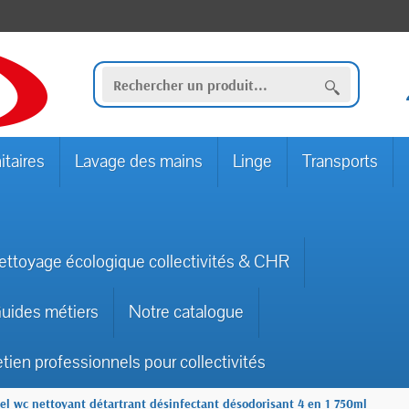
itaires
Lavage des mains
Linge
Transports
ettoyage écologique collectivités & CHR
uides métiers
Notre catalogue
etien professionnels pour collectivités
el wc nettoyant détartrant désinfectant désodorisant 4 en 1 750ml