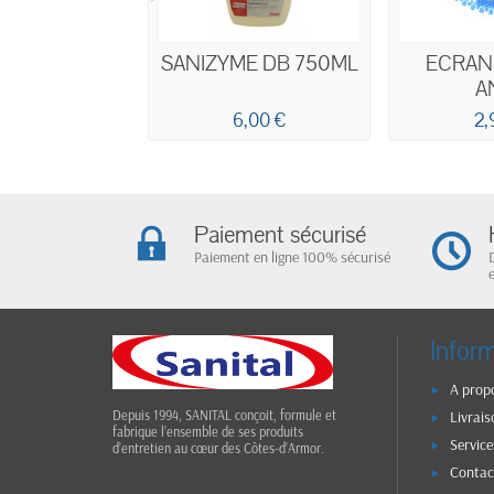
SANIZYME DB 750ML
ECRAN
A
ECLABO
6,00 €
2,
BLEU
OC
Paiement sécurisé
Paiement en ligne 100% sécurisé
Infor
A prop
Livrais
Depuis 1994, SANITAL conçoit, formule et
fabrique l’ensemble de ses produits
Service
d’entretien au cœur des Côtes-d’Armor.
Contac