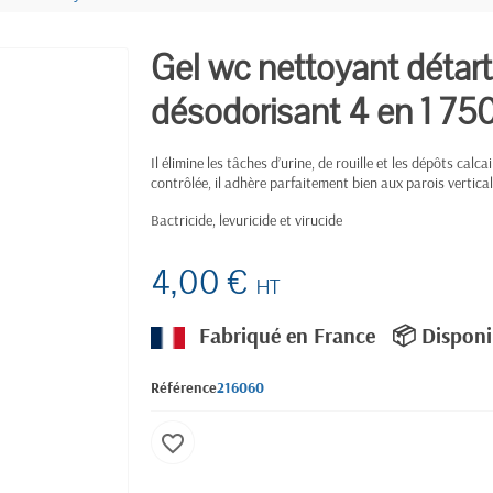
Gel wc nettoyant détart
désodorisant 4 en 1 75
Il élimine les tâches d’urine, de rouille et les dépôts calc
contrôlée, il adhère parfaitement bien aux parois vertical
Bactricide, levuricide et virucide
4,00 €
HT
Fabriqué en France
📦 Disponi
Référence
216060
favorite_border