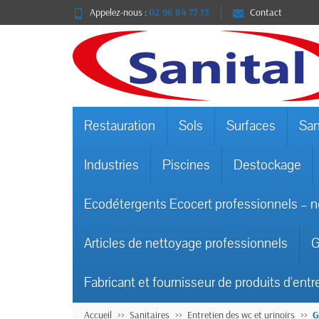
Appelez-nous :
02 96 84 77 15
Contact
Restauration
Sols
Surfaces
San
Industries
Piscines
Destockage
Ecodétergents Ecocert professionnels – n
Articles de nettoyage professionnels
G
Fabricant et fournisseur de produits d'entr
Accueil
Sanitaires
Entretien des wc et urinoirs
G