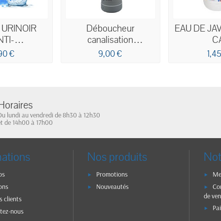
 URINOIR
Déboucheur
EAU DE JAV
NTI-
canalisation
C
USSURES
professionnel ultra
90 €
9,00 €
1,4
 PARFUM
puissant flacon de 1L
EAN
Horaires
Du lundi au vendredi de 8h30 à 12h30
et de 14h00 à 17h00
mations
Nos produits
Not
os
Promotions
Me
ons
Nouveautés
Co
de ven
s clients
Pa
tez-nous