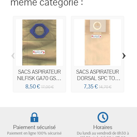
même catégorie :
‹
›
SACS ASPIRATEUR
SACS ASPIRATEUR
NILFISK GA70 GS80
DORSAL SPC TOP
GS90 GM90
SA 4018
8,50 €
7,35 €
17,00 €
14,70 €
Paiement sécurisé
Horaires
Paiement en ligne 100% sécurisé
Du lundi au vendredi de 8h30 à