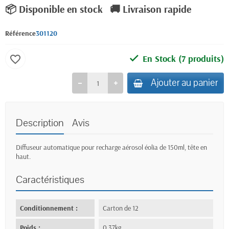
📦 Disponible en stock
🚚 Livraison rapide
Référence
301120
En Stock
(7 produits)
favorite_border
Ajouter au panier
Description
Avis
Diffuseur automatique pour recharge aérosol éolia de 150ml, tête en
haut.
Caractéristiques
Conditionnement :
Carton de 12
Poids :
0,37kg