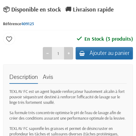
📦 Disponible en stock
🚚 Livraison rapide
Référence
409125
En Stock
(3 produits)
favorite_border
Ajouter au panier
Description
Avis
TEXLAV FC est un agent liquide renforçateur hautement alcalin à fort
pouvoir séquestrant destiné à renforcer l’efficacité de lavage sur le
linge très fortement souillé.
Sa formule très concentrée optimise le pH de l’eau de lavage afin de
créer des conditions assurant une performance optimale de la lessive.
TEXLAV FC saponifie les graisses et permet de désincruster en
profondeur les tâches et salissures diverses (tâches protéiniques,