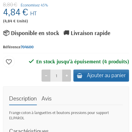
8,80 €
Économisez 45%
4,84 €
HT
(4,84 € Unité)
📦 Disponible en stock
🚚 Livraison rapide
Référence
704600
En stock jusqu'à épuisement
(4 produits)
favorite_border
Ajouter au panier
Description
Avis
Frange coton à languettes et boutons pressions pour support
ELPAROL
Caractéristiques