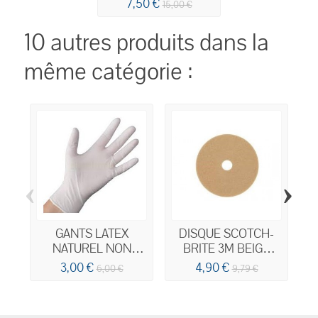
7,50 €
15,00 €
10 autres produits dans la
même catégorie :
‹
›
GANTS LATEX
DISQUE SCOTCH-
NATUREL NON
BRITE 3M BEIGE
POUDRE BOITE DE
D.406
3,00 €
4,90 €
6,00 €
9,79 €
100