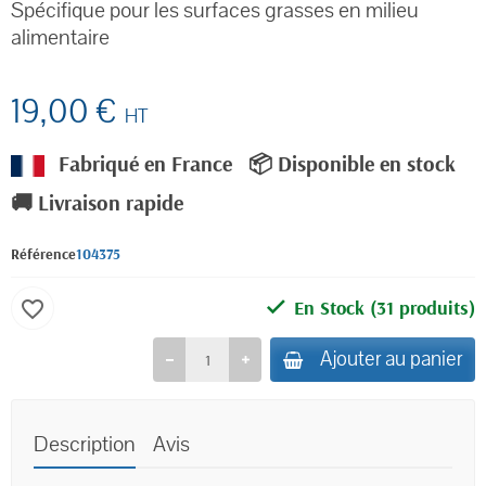
Spécifique pour les surfaces grasses en milieu
alimentaire
19,00 €
HT
Fabriqué en France
📦 Disponible en stock
🚚 Livraison rapide
Référence
104375
En Stock
(31 produits)
favorite_border
Ajouter au panier
Description
Avis