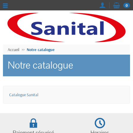
0
Accueil
Notre catalogue
Notre catalogue
Catalogue Sanital
Paiement sécurisé
Horaires