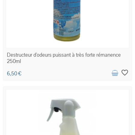
Destructeur d'odeurs puissant à très forte rémanence
250ml
favorite_border
6,50 €