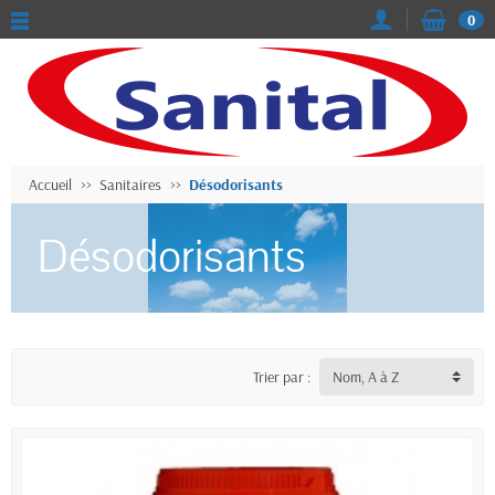
0
Accueil
Sanitaires
Désodorisants
Désodorisants
Trier par :
Nom, A à Z