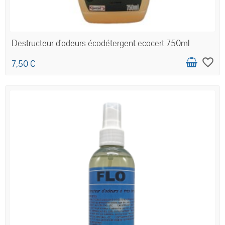
Destructeur d'odeurs écodétergent ecocert 750ml
favorite_border
7,50 €