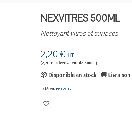
NEXVITRES 500ML
Nettoyant vitres et surfaces
2,20 €
HT
(2,20 € Pulvérisateur de 500ml)
📦 Disponible en stock
🚚 Livraison
Référence
NE2103
favorite_border