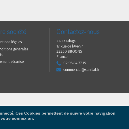
re société
Contactez-nous
ZA Le Pilaga
ntions légales
17 Rue de l'Avenir
nditions générales
22250 BROONS
te
France
iement sécurisé
02 96 84 77 15
commercial@sanital.fr
connecté. Ces Cookies permettent de suivre votre navigation,
r votre connexion.
op™