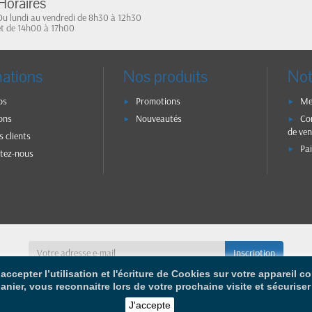
Horaires
Du lundi au vendredi de 8h30 à 12h30
et de 14h00 à 17h00
mations
Nos produits
Not
os
Promotions
Me
ons
Nouveautés
Co
de ven
s clients
Pa
tez-nous
accepter l’utilisation et l'écriture de Cookies sur votre appareil 
panier, vous reconnaitre lors de votre prochaine visite et sécurise
J'accepte
pyright © 2026 - Design by
Prestacrea
- Ecommerce software by
PrestaSh