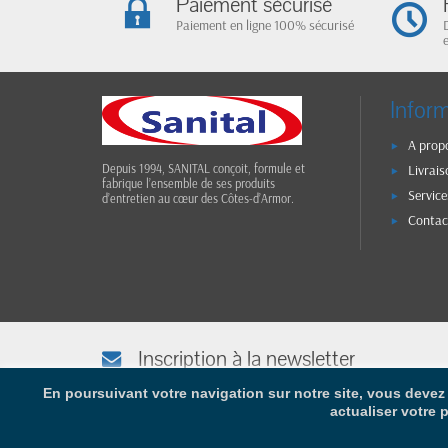
Paiement sécurisé
Paiement en ligne 100% sécurisé
Infor
A prop
Livrais
Depuis 1994, SANITAL conçoit, formule et
fabrique l’ensemble de ses produits
Service
d’entretien au cœur des Côtes-d’Armor.
Contac
Inscription à la newsletter
Afin de vous tenir informé(e), saisissez votre adresse e-mail
En poursuivant votre navigation sur notre site, vous devez 
actualiser votre 
Co