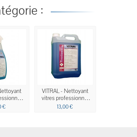
tégorie :
Nettoyant
VITRAL - Nettoyant
fessionnel
vitres professionnel
é 750ML
concentré 5L
0 €
13,00 €