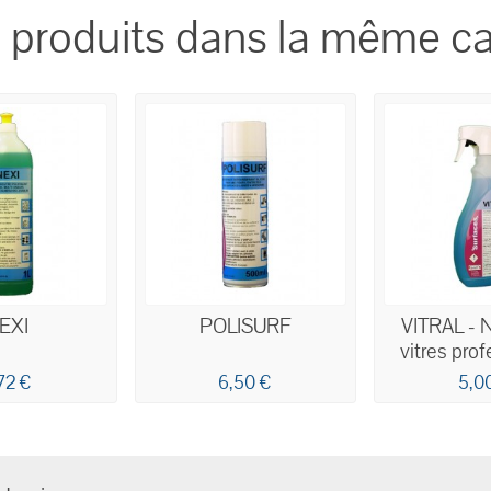
 produits dans la même ca
EXI
POLISURF
VITRAL - 
vitres pro
concentr
72 €
6,50 €
5,0