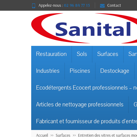
Appelez-nous :
02 96 84 77 15
Contact
Restauration
Sols
Surfaces
San
Industries
Piscines
Destockage
Ecodétergents Ecocert professionnels – n
Articles de nettoyage professionnels
G
Fabricant et fournisseur de produits d'entr
Accueil
Surfaces
Entretien des vitres et surfaces m