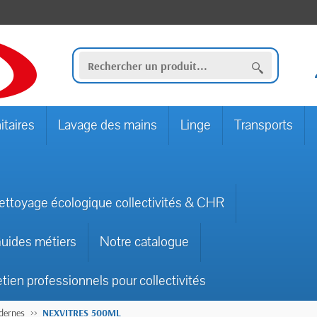
itaires
Lavage des mains
Linge
Transports
ettoyage écologique collectivités & CHR
uides métiers
Notre catalogue
etien professionnels pour collectivités
odernes
NEXVITRES 500ML