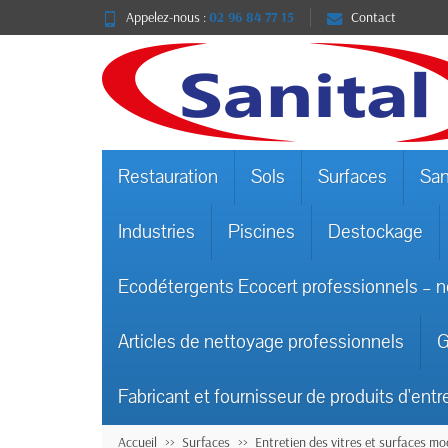
Appelez-nous :
02 96 84 77 15
Contact
Restauration
Sols
Surfaces
San
Industries
Piscines
Destockage
Ecodétergents Ecocert professionnels – n
Articles de nettoyage professionnels
G
Fabricant et fournisseur de produits d'entr
Accueil
Surfaces
Entretien des vitres et surfaces m