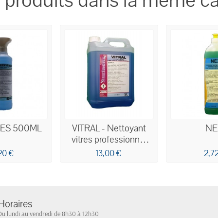
 produits dans la même ca
RES 500ML
VITRAL - Nettoyant
NE
vitres professionnel
concentré 5L
20 €
13,00 €
2,7
Horaires
Du lundi au vendredi de 8h30 à 12h30