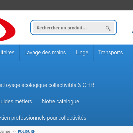
itaires
Lavage des mains
Linge
Transports
ettoyage écologique collectivités & CHR
uides métiers
Notre catalogue
etien professionnels pour collectivités
odernes
POLISURF