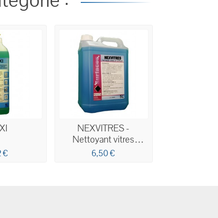
tégorie :
XI
NEXVITRES -
Nettoyant vitres
professionnel
2 €
6,50 €
économique 5L