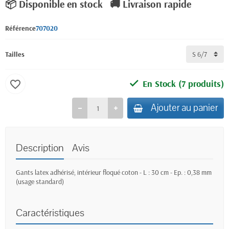
📦 Disponible en stock
🚚 Livraison rapide
Référence
707020
Tailles
En Stock
(7 produits)
favorite_border
Ajouter au panier
Description
Avis
Gants latex adhérisé, intérieur floqué coton - L : 30 cm - Ep. : 0,38 mm
(usage standard)
Caractéristiques