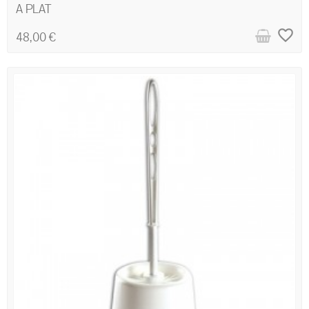
A PLAT
favorite_border
48,00 €