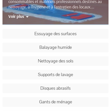
consommables et matériels professionnels destinés au
nettoyage, à l’hygiène et à l’entretien des locaux.
Ces équipements complètent nos solutions chimiques
Voir plus
afin d’assurer des protocoles d’hygiène efficaces,
sécurisés et adaptés aux environnements
professionnels.
Essuyage des surfaces
Balayage humide
Nettoyage des sols
Supports de lavage
Disques abrasifs
Gants de ménage