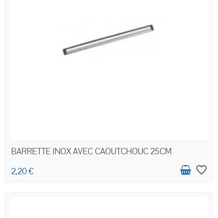
BARRETTE INOX AVEC CAOUTCHOUC 25CM
favorite_border
2,20 €