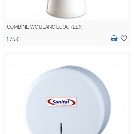
COMBINE WC BLANC ECOGREEN
favorite_border
1,75 €