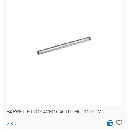
BARRETTE INOX AVEC CAOUTCHOUC 35CM
favorite_border
2,80 €