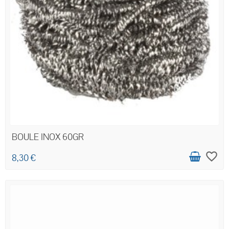
BOULE INOX 60GR
favorite_border
8,30 €