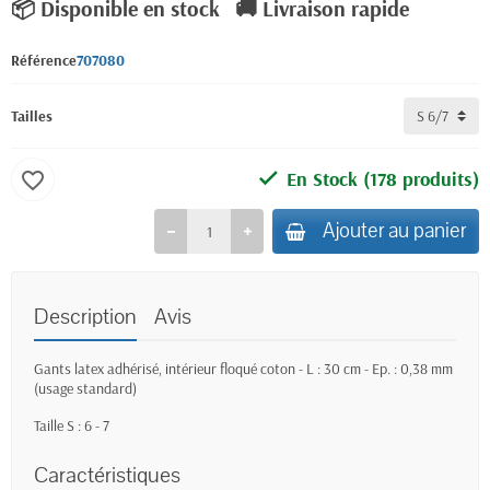
📦 Disponible en stock
🚚 Livraison rapide
Référence
707080
Tailles
En Stock
(178 produits)
favorite_border
Ajouter au panier
Description
Avis
Gants latex adhérisé, intérieur floqué coton - L : 30 cm - Ep. : 0,38 mm
(usage standard)
Taille S : 6 - 7
Caractéristiques