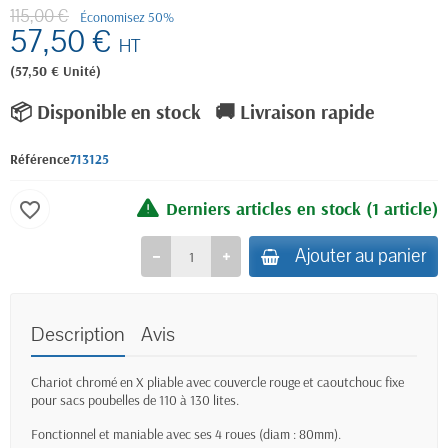
115,00 €
Économisez 50%
57,50 €
HT
(57,50 € Unité)
📦 Disponible en stock
🚚 Livraison rapide
Référence
713125
Derniers articles en stock
(1 article)
favorite_border
Ajouter au panier
Description
Avis
Chariot chromé en X pliable avec couvercle rouge et caoutchouc fixe
pour sacs poubelles de 110 à 130 lites.
Fonctionnel et maniable avec ses 4 roues (diam : 80mm).