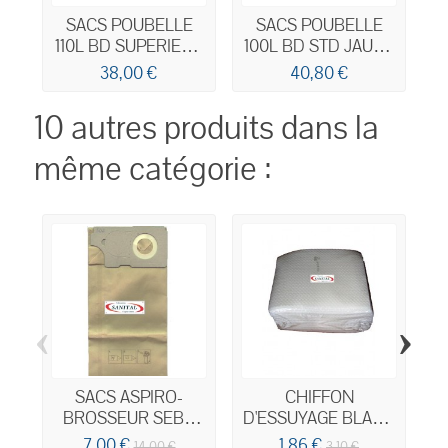
SACS POUBELLE
SACS POUBELLE
110L BD SUPERIEUR
100L BD STD JAUNE
1
NOIR 45µm
30MY
38,00 €
40,80 €
10 autres produits dans la
même catégorie :
‹
›
SACS ASPIRO-
CHIFFON
R
BROSSEUR SEBO
D'ESSUYAGE BLANC
350 360 460
GAUFRE 29x38CM
7,00 €
1,86 €
14,00 €
3,10 €