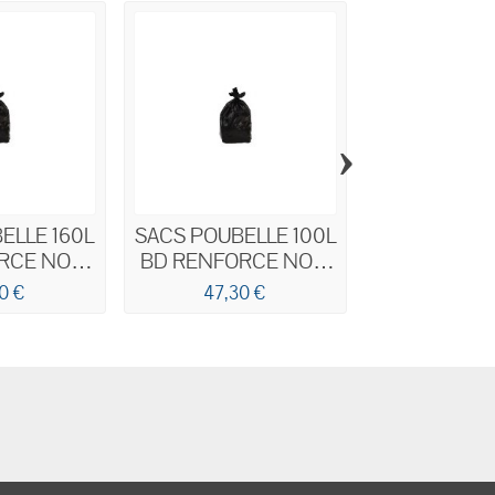
›
ELLE 160L
SACS POUBELLE 100L
SACS POUBE
RCE NOIR
BD RENFORCE NOIR
BD RENFOR
µm
55µm
NOIR 7
0 €
47,30 €
44,00