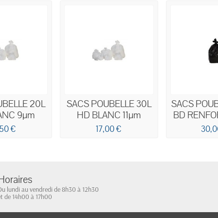
UBELLE 20L
SACS POUBELLE 30L
SACS POUB
ANC 9µm
HD BLANC 11µm
BD RENFO
55
,50 €
17,00 €
30,0
Horaires
Du lundi au vendredi de 8h30 à 12h30
et de 14h00 à 17h00