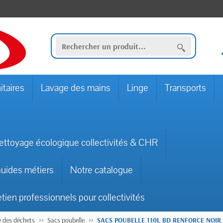
itaires
Lavage des mains
Linge
Transports
ettoyage écologique collectivités & CHR
uides métiers
Notre catalogue
etien professionnels pour collectivités
e des déchets
Sacs poubelle
SACS POUBELLE 110L BD RENFORCE NOIR