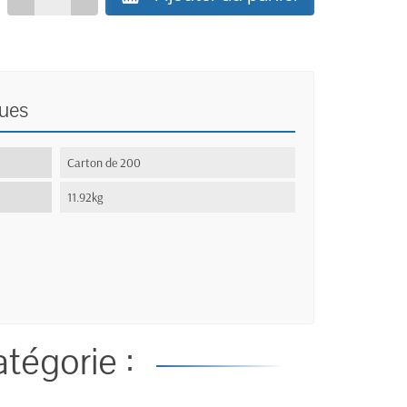
ques
:
Carton de 200
11.92kg
tégorie :