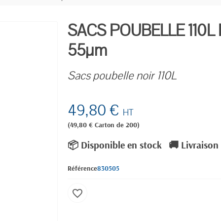
SACS POUBELLE 110L
55µm
Sacs poubelle noir 110L
49,80 €
HT
(49,80 € Carton de 200)
📦 Disponible en stock
🚚 Livraison
Référence
830505
favorite_border