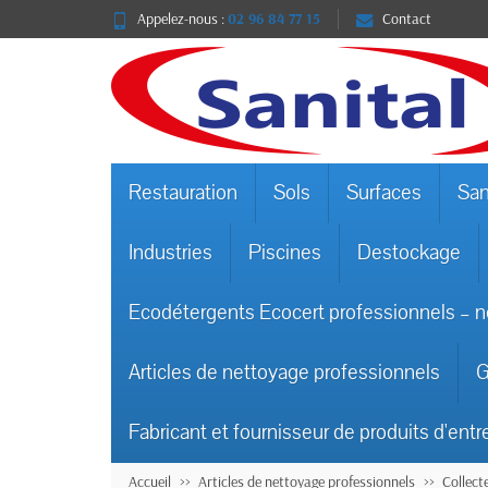
Appelez-nous :
02 96 84 77 15
Contact
Restauration
Sols
Surfaces
San
Industries
Piscines
Destockage
Ecodétergents Ecocert professionnels – n
Articles de nettoyage professionnels
G
Fabricant et fournisseur de produits d'entr
Accueil
Articles de nettoyage professionnels
Collect