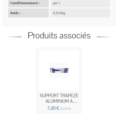
Conditionnement :
par 1
Poids :
0,030kg
Produits associés
SUPPORT TRAPEZE
ALUMINIUM A
BANDES VELCRO
7,20 €
12,00 €
60CM