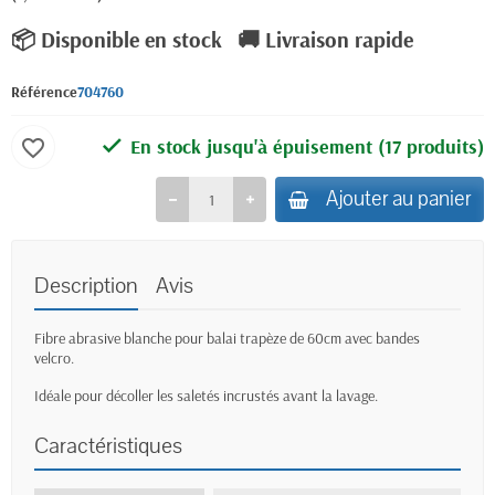
📦 Disponible en stock
🚚 Livraison rapide
Référence
704760
En stock jusqu'à épuisement
(17 produits)
favorite_border
Ajouter au panier
Description
Avis
Fibre abrasive blanche pour balai trapèze de 60cm avec bandes
velcro.
Idéale pour décoller les saletés incrustés avant la lavage.
Caractéristiques