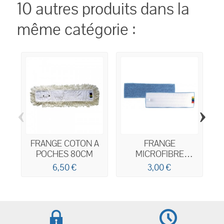
10 autres produits dans la
même catégorie :
‹
›
FRANGE COTON A
FRANGE
B
POCHES 80CM
MICROFIBRE
B
CLASSIC BLEUE
6,50 €
3,00 €
VELCRO 40CM