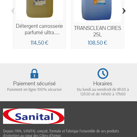
‹
›
Détergent carrosserie
T
TRANSCLEAN CIRES
parfumé ultra
25L
concentré haut de
114,50 €
108,50 €
gamme 25kg
Paiement sécurisé
Horaires
Paiement en ligne 100% sécurisé
Du lundi au vendredi de 8h30 à
12h30 et de 14h00 à 17h00
Depuis 1994, SANITAL conçoit, formule et fabrique l’ensemble de ses produits
d’entretien au cœur des Côtes-d’Armor.