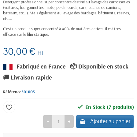
Détergent professionnel super concentré destiné au lavage des carrosseries
(voitures, fourgonnettes, moto, poids-lourds, cars, bâches de camions,
bateaux, etc...). Mais également au lavage des bardages, bâtiments, résines,
etc….
C’est un produit super concentré à 40% de matières actives, il est très
efficace sur le film statique.
30,00 €
HT
Fabriqué en France
📦 Disponible en stock
🚚 Livraison rapide
Référence
501005
En Stock
(7 produits)
favorite_border
Ajouter au panier