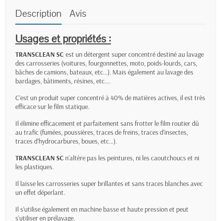
Description
Avis
Usages et propriétés :
TRANSCLEAN
SC
est un détergent super concentré destiné au lavage
des carrosseries (voitures, fourgonnettes, moto, poids-lourds, cars,
bâches de camions, bateaux, etc...). Mais également au lavage des
bardages, bâtiments, résines, etc….
C’est un produit super concentré à 40% de matières actives, il est très
efficace sur le film statique.
Il élimine efficacement et parfaitement sans frotter le film routier dû
au trafic (fumées, poussières, traces de freins, traces d’insectes,
traces d’hydrocarbures, boues, etc…).
TRANSCLEAN
SC
n’altère pas les peintures, ni les caoutchoucs et ni
les plastiques.
Il laisse les carrosseries super brillantes et sans traces blanches avec
un effet déperlant.
Il s’utilise également en machine basse et haute pression et peut
s’utiliser en prélavage.