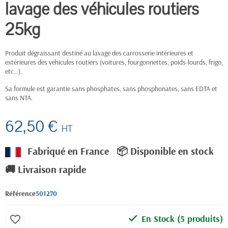
lavage des véhicules routiers
25kg
Produit dégraissant destiné au lavage des carrosserie intérieures et
extérieures des véhicules routiers (voitures, fourgonnettes, poids-lourds, frigo,
etc…).
Sa formule est garantie sans phosphates, sans phosphonates, sans EDTA et
sans NTA.
62,50 €
HT
Fabriqué en France
📦 Disponible en stock
🚚 Livraison rapide
Référence
501270
En Stock
(5 produits)
favorite_border