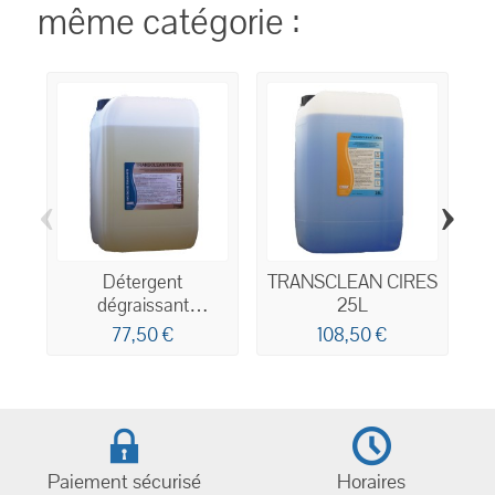
même catégorie :
‹
›
D
Détergent
TRANSCLEAN CIRES
dégraissant
25L
concentré pour le
77,50 €
108,50 €
lavage des
carrosseries 25kg
Paiement sécurisé
Horaires