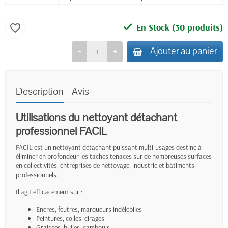
En Stock
(30 produits)
favorite_border
Ajouter au panier
Description
Avis
Utilisations du nettoyant détachant
professionnel FACIL
FACIL est un nettoyant détachant puissant multi-usages destiné à
éliminer en profondeur les taches tenaces sur de nombreuses surfaces
en collectivités, entreprises de nettoyage, industrie et bâtiments
professionnels.
Il agit efficacement sur :
Encres, feutres, marqueurs indélébiles
Peintures, colles, cirages
Graisses, huiles, cambouis