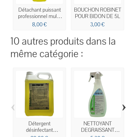
Détachant puissant
BOUCHON ROBINET
professionnel multi-
POUR BIDON DE 5L
usages 750ml
8,00 €
3,00 €
10 autres produits dans la
même catégorie :
‹
›
Détergent
NETTOYANT
désinfectant
DEGRAISSANT
désodorisant 3 en 1
DESINFECTANT PAE
d