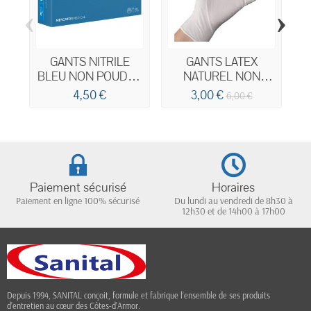
‹
›
GANTS NITRILE
GANTS LATEX
BLEU NON POUDRE
NATUREL NON
BOITE DE 100
POUDRE BOITE DE
4,50 €
3,00 €
6,00 €
100
Paiement sécurisé
Horaires
Paiement en ligne 100% sécurisé
Du lundi au vendredi de 8h30 à
12h30 et de 14h00 à 17h00
Depuis 1994, SANITAL conçoit, formule et fabrique l’ensemble de ses produits
d’entretien au cœur des Côtes-d’Armor.