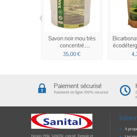
‹
Savon noir mou très
Bicarbona
concentré
écodéterg
professionnel
35,00 €
4,
écodétergent Ecocert
5KG
Paiement sécurisé
Paiement en ligne 100% sécurisé
Infor
A prop
Livrais
Depuis 1994, SANITAL conçoit, formule et