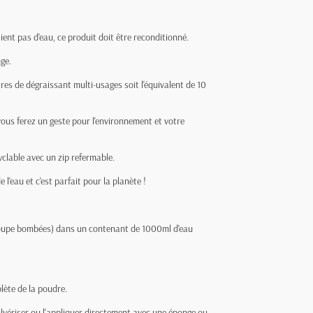
ent pas d'eau, ce produit doit être reconditionné.
nge.
es de dégraissant multi-usages soit l'équivalent de 10
 vous ferez un geste pour l'environnement et votre
clable avec un zip refermable.
l'eau et c'est parfait pour la planète !
 soupe bombées) dans un contenant de 1000ml d'eau
lète de la poudre.
ulvériser ou l'appliquer directement avec une éponge ou