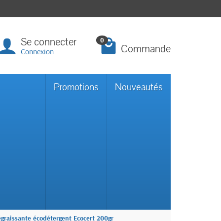
Se connecter
0
Commande
Connexion
Promotions
Nouveautés
graissante écodétergent Ecocert 200gr