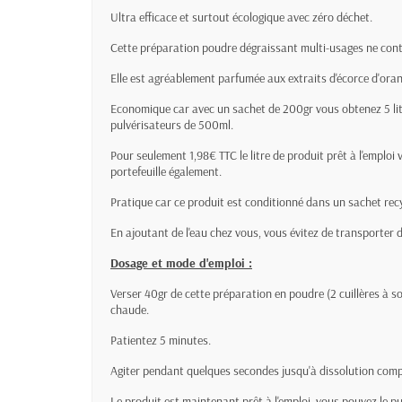
Ultra efficace et surtout écologique avec zéro déchet.
Cette préparation poudre dégraissant multi-usages ne conti
Elle est agréablement parfumée aux extraits d'écorce d'ora
Economique car avec un sachet de 200gr vous obtenez 5 litr
pulvérisateurs de 500ml.
Pour seulement 1,98€ TTC le litre de produit prêt à l'emploi
portefeuille également.
Pratique car ce produit est conditionné dans un sachet recy
En ajoutant de l'eau chez vous, vous évitez de transporter de 
Dosage et mode d'emploi :
Verser 40gr de cette préparation en poudre (2 cuillères à
chaude.
Patientez 5 minutes.
Agiter pendant quelques secondes jusqu'à dissolution comp
Le produit est maintenant prêt à l'emploi, vous pouvez le p