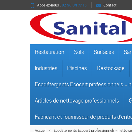
Appelez-nous :
02 96 84 77 15
Contact
Restauration
Sols
Surfaces
San
Industries
Piscines
Destockage
Ecodétergents Ecocert professionnels – n
Articles de nettoyage professionnels
G
Fabricant et fournisseur de produits d'entr
Accueil
Ecodétergents Ecocert professionnels – nettoyag