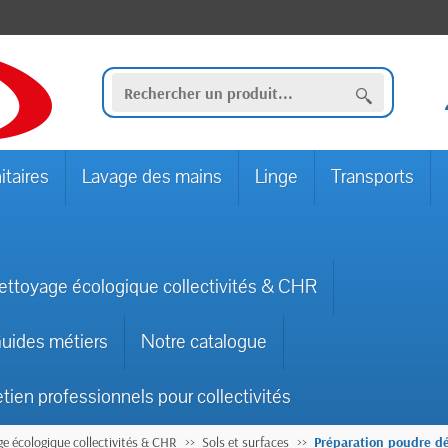
itaires
Lavage des mains
Linge
Transports
ettoyage écologique collectivités & CHR
uides métiers
Notre catalogue
etien professionnels pour collectivités
e écologique collectivités & CHR
Sols et surfaces
Préparation poudre dé