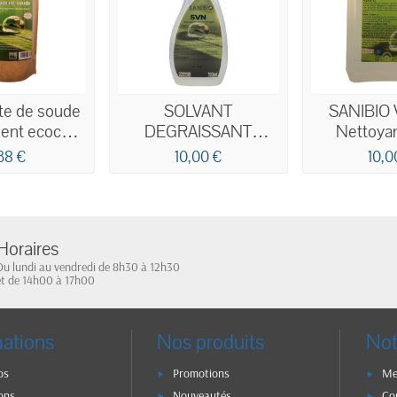
te de soude
SOLVANT
SANIBIO 
ent ecocert
DEGRAISSANT
Nettoyan
1kg
DETACHANT
écologique 
38 €
10,00 €
10,0
ECODETERGENT
ECOCERT 750ML
Horaires
Du lundi au vendredi de 8h30 à 12h30
et de 14h00 à 17h00
mations
Nos produits
Not
os
Promotions
Me
ons
Nouveautés
Co