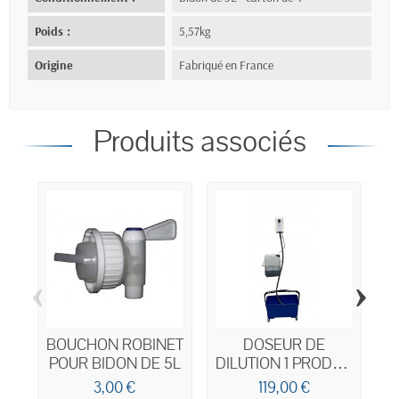
Poids :
5,57kg
Origine
Fabriqué en France
Produits associés
‹
›
BOUCHON ROBINET
DOSEUR DE
POUR BIDON DE 5L
DILUTION 1 PRODUIT
16L/MN
3,00 €
119,00 €