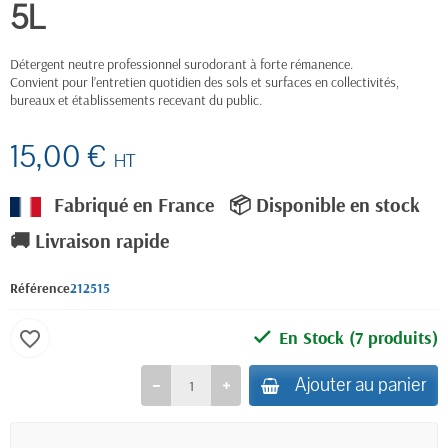
5L
Détergent neutre professionnel surodorant à forte rémanence.
Convient pour l’entretien quotidien des sols et surfaces en collectivités,
bureaux et établissements recevant du public.
15,00 €
HT
Fabriqué en France
📦 Disponible en stock
🚚 Livraison rapide
Référence
212515
En Stock
(7 produits)
favorite_border
Ajouter au panier