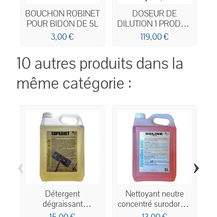
BOUCHON ROBINET
DOSEUR DE
POUR BIDON DE 5L
DILUTION 1 PRODUIT
16L/MN
3,00 €
119,00 €
10 autres produits dans la
même catégorie :
‹
›
Détergent
Nettoyant neutre
K
dégraissant
concentré surodorant
concentré multi-
parfum floral 5L