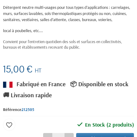
Détergent neutre multi-usages pour tous types d’applications : carrelages,
murs, surfaces lavables, sols thermoplastiques protégés ou non,
cuisines,
sanitaires, vestiaires, salles d’attente, classes, bureaux, voieries,
local à poubelles, etc….
Convient pour l’entretien quotidien des sols et surfaces en collectivités,
bureaux et établissements recevant du public.
15,00 €
HT
Fabriqué en France
📦 Disponible en stock
🚚 Livraison rapide
Référence
212505
En Stock
(2 produits)
favorite_border