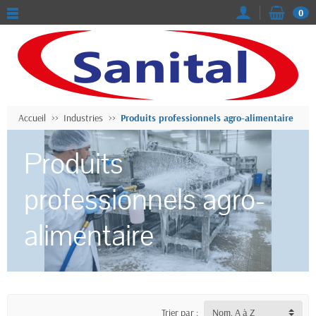
0
Accueil
Industries
Produits professionnels agro-alimentaire
Produits
professionnels agro-
alimentaire
Trier par :
Nom, A à Z