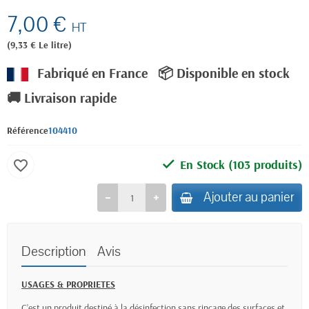
7,00 €
HT
(9,33 € Le litre)
Fabriqué en France
📦 Disponible en stock
🚚 Livraison rapide
Référence
104410
En Stock
(103 produits)
favorite_border
Ajouter au panier
Description
Avis
USAGES & PROPRIETES
C’est un produit destiné à la désinfection sans rinçage des surfaces et