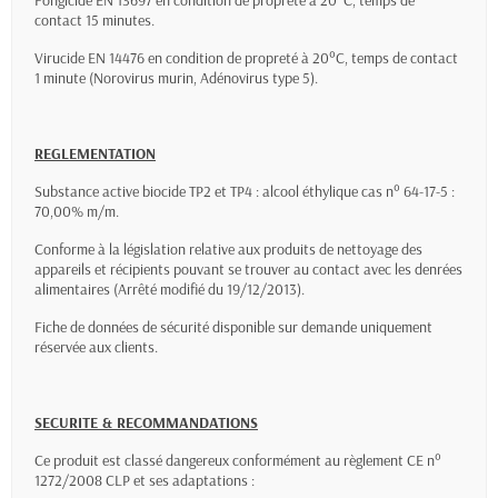
Fongicide EN 13697 en condition de propreté à 20°C, temps de
contact 15 minutes.
Virucide EN 14476 en condition de propreté à 20°C, temps de contact
1 minute
(Norovirus murin,
Adénovirus type 5).
REGLEMENTATION
Substance active biocide TP2 et TP4 : alcool éthylique cas n° 64-17-5 :
70,00% m/m.
Conforme à la législation relative aux produits de nettoyage des
appareils et récipients pouvant se trouver au
contact avec les denrées
alimentaires (Arrêté modifié du 19/12/2013).
Fiche de données de sécurité disponible sur demande uniquement
réservée aux clients.
SECURITE & RECOMMANDATIONS
Ce produit est classé dangereux conformément au règlement CE n°
1272/2008 CLP et ses adaptations :