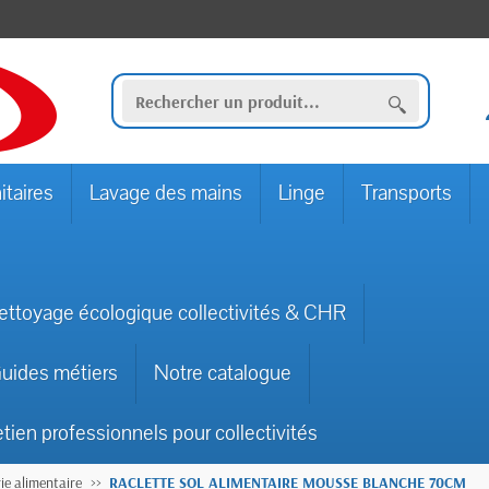
itaires
Lavage des mains
Linge
Transports
ettoyage écologique collectivités & CHR
uides métiers
Notre catalogue
etien professionnels pour collectivités
ie alimentaire
RACLETTE SOL ALIMENTAIRE MOUSSE BLANCHE 70CM