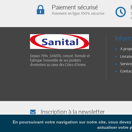
Paiement sécurisé
Paiement en ligne 100% sécurisé
Infor
A prop
Livrais
Depuis 1994, SANITAL conçoit, formule et
fabrique l’ensemble de ses produits
Service
d’entretien au cœur des Côtes-d’Armor.
Contac
Inscription à la newsletter
Afin de vous tenir informé(e), saisissez votre adresse e-mail
En poursuivant votre navigation sur notre site, vous devez 
actualiser votre 