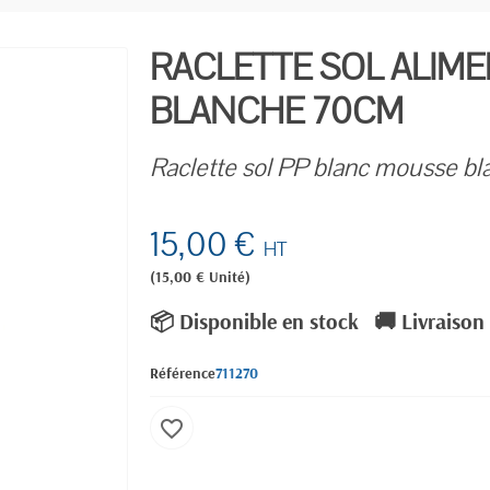
RACLETTE SOL ALIM
BLANCHE 70CM
Raclette sol PP blanc mousse b
15,00 €
HT
(15,00 € Unité)
📦 Disponible en stock
🚚 Livraison
Référence
711270
favorite_border