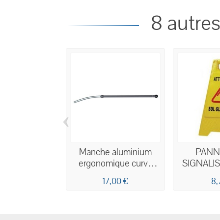
8 autres
‹
Manche aluminium
PANN
ergonomique curve
SIGNALI
réglable 1,70M
GLISSAN
17,00 €
8,