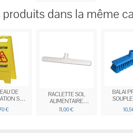
23,4MM
 produits dans la même ca
EAU DE
BALAI P
RACLETTE SOL
SATION SOL
SOUPLE
ALIMENTAIRE
T H. 62CM
DOUILLE
MOUSSE BLANCHE
70 €
11,00 €
10,5
30CM 
55CM