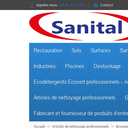
Appelez-nous :
02 96 84 77 15
Contact
Restauration
Sols
Surfaces
San
Industries
Piscines
Destockage
Ecodétergents Ecocert professionnels – n
Articles de nettoyage professionnels
G
Fabricant et fournisseur de produits d'entr
Accueil
Articles de nettoyage professionnels
Brosser