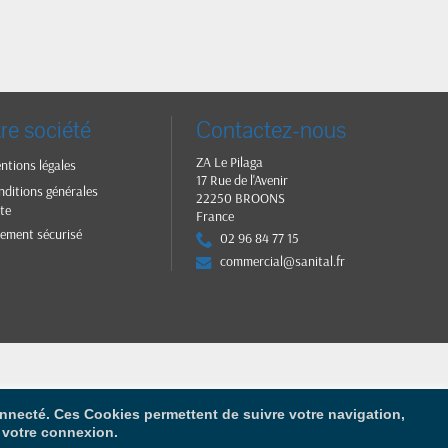
re société
Contactez-nous
ZA Le Pilaga
ntions légales
17 Rue de l'Avenir
nditions générales
22250 BROONS
te
France
iement sécurisé
02 96 84 77 15
commercial@sanital.fr
connecté. Ces Cookies permettent de suivre votre navigation,
r votre connexion.