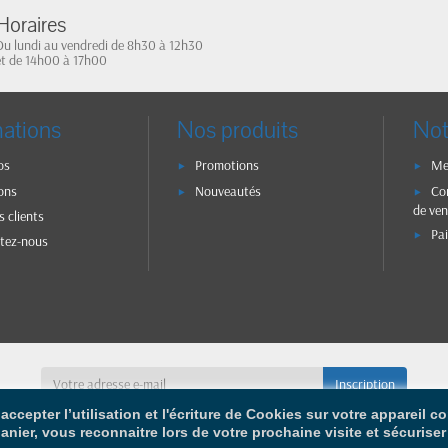
Horaires
Du lundi au vendredi de 8h30 à 12h30
et de 14h00 à 17h00
mations
Nos produits
Not
os
Promotions
Me
ons
Nouveautés
Co
de ven
s clients
Pa
tez-nous
accepter l’utilisation et l'écriture de Cookies sur votre appareil 
panier, vous reconnaitre lors de votre prochaine visite et sécurise