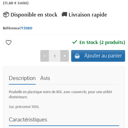
(11,60 € Unité)
📦 Disponible en stock
🚚 Livraison rapide
Référence
713080
En Stock
(2 produits)
favorite_border
Ajouter au panier
Description
Avis
Poubelle en plastique noire de 80L avec couvercle, pour une utilité
d'extérieure.
Sac préconisé 100L
Caractéristiques