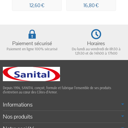
PEDALE 6L
COUVERCLE
12,60 €
16,80 €
BASCULANT 25L
Paiement sécurisé
Horaires
Paiement en ligne 100% sécurisé
Du lundi au vendredi de 8h30 à
12h30 et de 14h00 à 17h00
Depuis 1994, SANITAL conçoit, formule et fabrique l’ensemble de ses produits
d’entretien au cœur des Côtes-d’Armor.
Informations
Nos produits