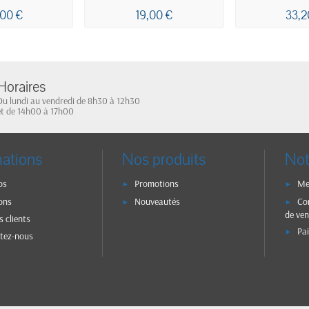
E CENTRAL
OUATE BLANCHE
OUATE B
,00 €
19,00 €
33,2
50F
19x22 2 PLIS X6
1000F 20
ECOLABEL
PLIS X2 
Horaires
Du lundi au vendredi de 8h30 à 12h30
et de 14h00 à 17h00
mations
Nos produits
Not
os
Promotions
Me
ons
Nouveautés
Co
de ven
s clients
Pa
tez-nous