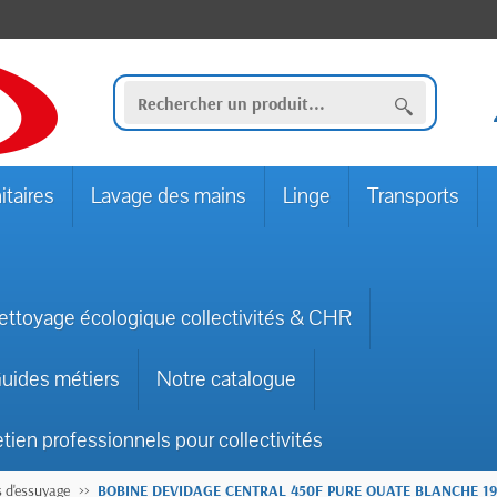
itaires
Lavage des mains
Linge
Transports
ettoyage écologique collectivités & CHR
uides métiers
Notre catalogue
etien professionnels pour collectivités
 d'essuyage
BOBINE DEVIDAGE CENTRAL 450F PURE OUATE BLANCHE 19x