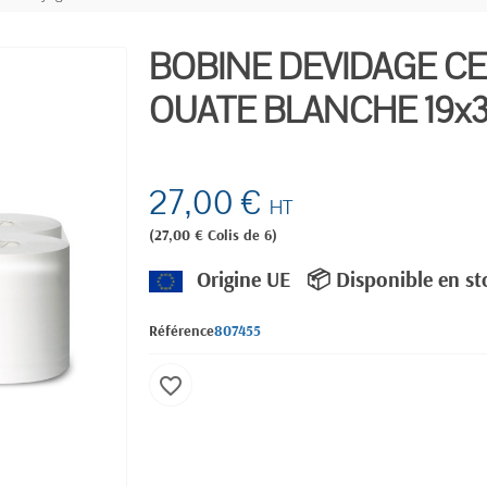
BOBINE DEVIDAGE C
OUATE BLANCHE 19x3
27,00 €
HT
(27,00 € Colis de 6)
Origine UE
📦 Disponible en s
Référence
807455
favorite_border