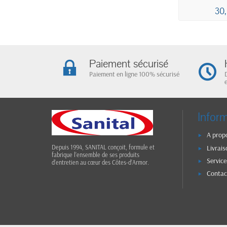
DEVIDAG
30
4
Paiement sécurisé
Paiement en ligne 100% sécurisé
Infor
A prop
Livrais
Depuis 1994, SANITAL conçoit, formule et
fabrique l’ensemble de ses produits
Service
d’entretien au cœur des Côtes-d’Armor.
Contac