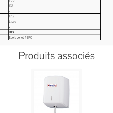
300
135
2
17,5
Lisse
71
180
Ecolabel et PEFC
Produits associés