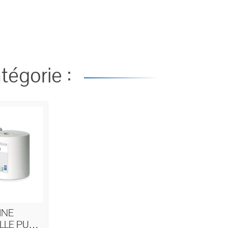
tégorie :
INE
LLE PURE