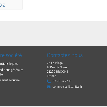
LANCHE
0 €
x30CM 2
ECOLABEL
re société
Contactez-nous
ZA Le Pilaga
ntions légales
17 Rue de l'Avenir
nditions générales
22250 BROONS
te
France
iement sécurisé
02 96 84 77 15
commercial@sanital.fr