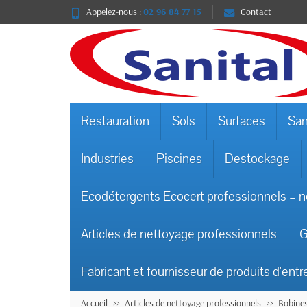
Appelez-nous :
02 96 84 77 15
Contact
Restauration
Sols
Surfaces
San
Industries
Piscines
Destockage
Ecodétergents Ecocert professionnels – n
Articles de nettoyage professionnels
G
Fabricant et fournisseur de produits d'entr
Accueil
Articles de nettoyage professionnels
Bobines