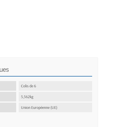
ques
:
Colis de 6
5,562kg
Union Européenne (UE)