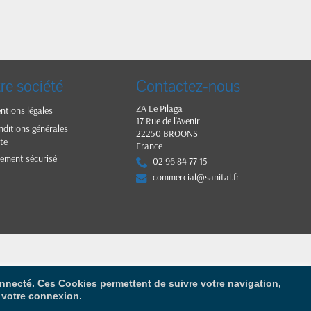
re société
Contactez-nous
ZA Le Pilaga
ntions légales
17 Rue de l'Avenir
nditions générales
22250 BROONS
te
France
iement sécurisé
02 96 84 77 15
commercial@sanital.fr
connecté. Ces Cookies permettent de suivre votre navigation,
r votre connexion.