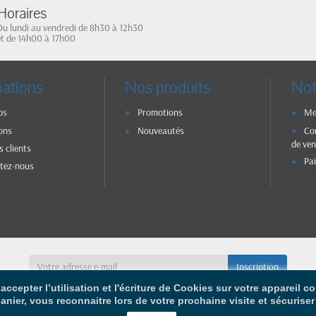
Horaires
Du lundi au vendredi de 8h30 à 12h30
et de 14h00 à 17h00
mations
Nos produits
Not
os
Promotions
Me
ons
Nouveautés
Co
de ven
s clients
Pa
tez-nous
accepter l’utilisation et l'écriture de Cookies sur votre appareil 
panier, vous reconnaitre lors de votre prochaine visite et sécurise