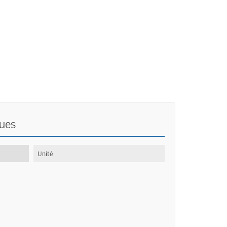
ques
:
Unité