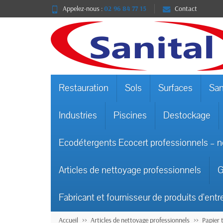
Appelez-nous :
02 96 84 77 15
Contact
Restauration
Sols
Surfaces
San
Industries
Piscines
Destockage
Ecodétergents Ecocert professionnels – n
Articles de nettoyage professionnels
G
Fabricant et fournisseur de produits d'entr
Accueil
Articles de nettoyage professionnels
Papier t