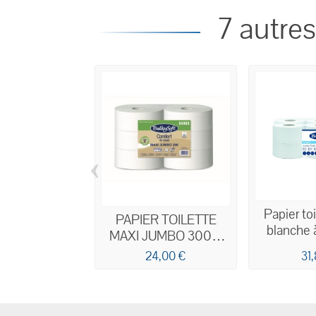
7 autres
‹
Papier to
PAPIER TOILETTE
blanche 
MAXI JUMBO 300M
central 620
OUATE BLANCHE 2
24,00 €
31
pli
PLIS X6 ECOLABEL