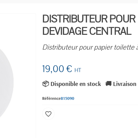
DISTRIBUTEUR POUR 
DEVIDAGE CENTRAL
Distributeur pour papier toilette
19,00 €
HT
📦 Disponible en stock
🚚 Livraison
Référence
815090
favorite_border