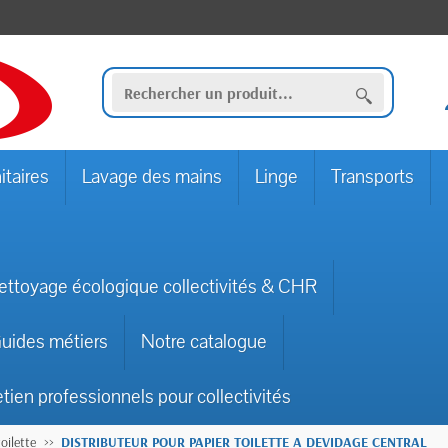
itaires
Lavage des mains
Linge
Transports
ettoyage écologique collectivités & CHR
uides métiers
Notre catalogue
etien professionnels pour collectivités
oilette
DISTRIBUTEUR POUR PAPIER TOILETTE A DEVIDAGE CENTRAL