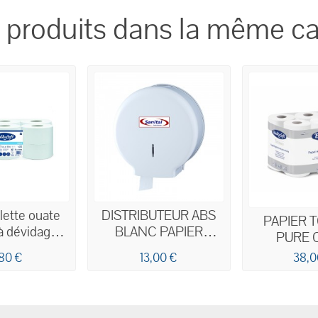
1052F X6 ECOLABEL
 produits dans la même ca
ilette ouate
DISTRIBUTEUR ABS
PAPIER T
à dévidage
BLANC PAPIER
PURE 
 feuilles - 2
TOILETTE MINI JUMBO
BLANCHE 18
,80 €
13,00 €
38,0
s x12
X96 EC