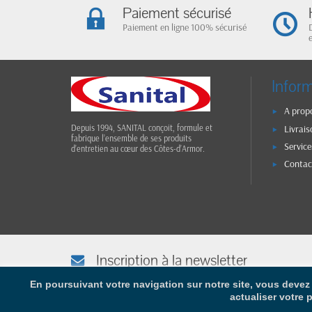
Paiement sécurisé
Paiement en ligne 100% sécurisé
Infor
A prop
Livrais
Depuis 1994, SANITAL conçoit, formule et
fabrique l’ensemble de ses produits
Service
d’entretien au cœur des Côtes-d’Armor.
Contac
Inscription à la newsletter
Afin de vous tenir informé(e), saisissez votre adresse e-mail
En poursuivant votre navigation sur notre site, vous devez 
actualiser votre 