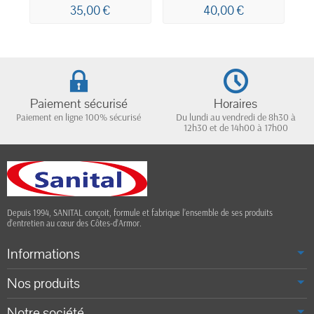
OUATE BLANCHE
PLIAGE EN Z
35,00 €
40,00 €
150M 2 PLIS
20,5x24CM 2 PLIS
ECOLABEL
x3750 ECOLABEL
Paiement sécurisé
Horaires
Paiement en ligne 100% sécurisé
Du lundi au vendredi de 8h30 à
12h30 et de 14h00 à 17h00
Depuis 1994, SANITAL conçoit, formule et fabrique l’ensemble de ses produits
d’entretien au cœur des Côtes-d’Armor.
Informations
Nos produits
Notre société