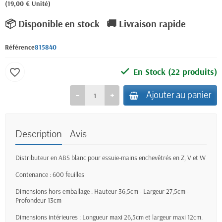
(19,00 € Unité)
📦 Disponible en stock
🚚 Livraison rapide
Référence
815840
En Stock
(22 produits)
favorite_border
Ajouter au panier
Description
Avis
Distributeur en ABS blanc pour essuie-mains enchevêtrés en Z, V et W
Contenance : 600 feuilles
Dimensions hors emballage : Hauteur 36,5cm - Largeur 27,5cm -
Profondeur 13cm
Dimensions intérieures : Longueur maxi 26,5cm et largeur maxi 12cm.