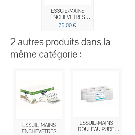
ESSUIE-MAINS
ENCHEVETRES
PLIAGE EN Z
35,00 €
20,5x24CM 2 PLIS
x3750 ECOLABEL
2 autres produits dans la
même catégorie :
ESSUIE-MAINS
ESSUIE-MAINS
ROULEAU PURE
ENCHEVETRES