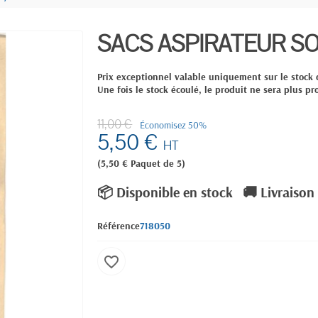
SACS ASPIRATEUR SO
Prix exceptionnel valable uniquement sur le stock 
Une fois le stock écoulé, le produit ne sera plus pr
11,00 €
Économisez 50%
5,50 €
HT
(5,50 € Paquet de 5)
📦 Disponible en stock
🚚 Livraison
Référence
718050
favorite_border