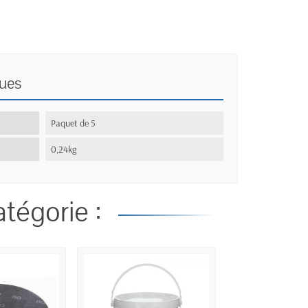
ques
:
Paquet de 5
0,24kg
tégorie :