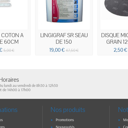
 COTON A
LINGIGRAF SR SEAU
DISQUE M
E 60CM
DE 150
GRAIN 12
 €
19,00 €
2,50 €
5,00 €
47,50 €
Horaires
Du lundi au vendredi de 8h30 à 12h30
et de 14h00 à 17h00
mations
Nos produits
Not
os
Promotions
Me
ons
Nouveautés
Co