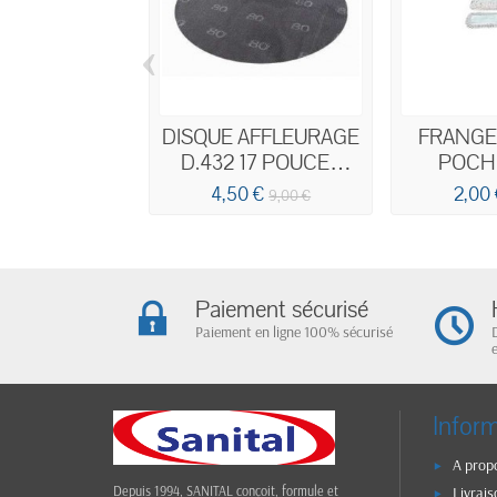
‹
DISQUE AFFLEURAGE
FRANGE
D.432 17 POUCES
POCH
GRAIN 80
4,50 €
2,00
9,00 €
Paiement sécurisé
Paiement en ligne 100% sécurisé
Infor
A prop
Livrais
Depuis 1994, SANITAL conçoit, formule et