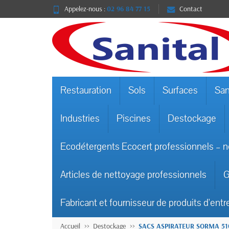
Appelez-nous :
02 96 84 77 15
Contact
Restauration
Sols
Surfaces
San
Industries
Piscines
Destockage
Ecodétergents Ecocert professionnels – n
Articles de nettoyage professionnels
G
Fabricant et fournisseur de produits d'entr
Accueil
Destockage
SACS ASPIRATEUR SORMA 51