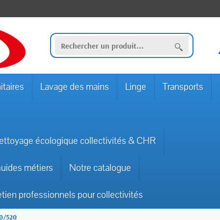
itaires
Lavage des mains
Linge
Transports
ettoyage écologique collectivités & CHR
uides métiers
Notre catalogue
etien professionnels pour collectivités
0/520