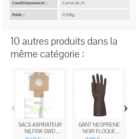
Conditionnement :
Carton de 24
Poids :
0,09kg
10 autres produits dans la
même catégorie :
‹
›
SACS ASPIRATEUR
GANT NEOPRENE
NILFISK GWD
NOIR FLOQUE
300/320/355
TAILLE XL 10