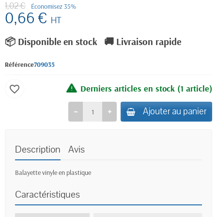
1,02 €
Économisez 35%
0,66 €
HT
📦 Disponible en stock
🚚 Livraison rapide
Référence
709035
Derniers articles en stock
(1 article)
favorite_border
Ajouter au panier
Description
Avis
Balayette vinyle en plastique
Caractéristiques