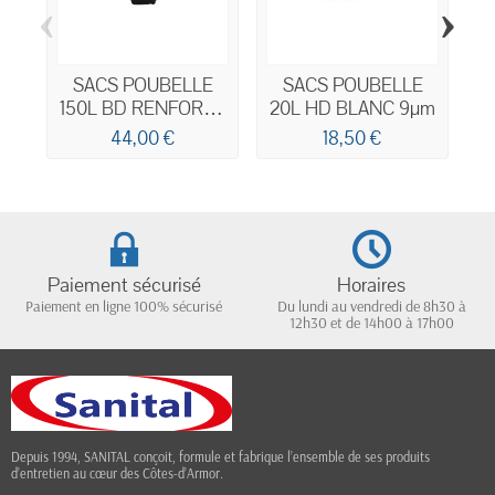
‹
›
SACS POUBELLE
SACS POUBELLE
150L BD RENFORCE
20L HD BLANC 9µm
1
PLUS NOIR 70µm
44,00 €
18,50 €
Paiement sécurisé
Horaires
Paiement en ligne 100% sécurisé
Du lundi au vendredi de 8h30 à
12h30 et de 14h00 à 17h00
Depuis 1994, SANITAL conçoit, formule et fabrique l’ensemble de ses produits
d’entretien au cœur des Côtes-d’Armor.