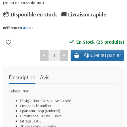
(28,50 € Carton de 100)
📦 Disponible en stock
🚚 Livraison rapide
Référence
830650
En Stock
(23 produits)
favorite_border
Ajouter au panier
Description
Avis
Coloris :
Noir
Désignation :
Sacs basse densité.
Lien dans le soufflet
Epaisseur : 55
µ (renforcé)
Dimensions : 820x1150mm
Litrage :
130L
20 sacs dans un rouleau