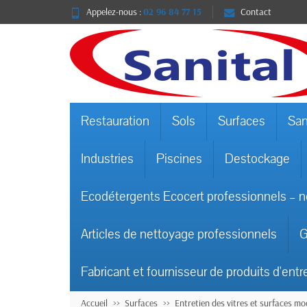
Appelez-nous :
02 96 84 77 15
Contact
Restauration
Sols
Surfaces
San
Industries
Piscines
Destockage
Ecodétergents Ecocert professionnels – n
Articles de nettoyage professionnels
G
Fabricant et fournisseur de produits d'entr
Accueil
Surfaces
Entretien des vitres et surfaces m