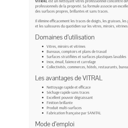
VITRAL
est un nettoyant vitres professionnel concentré d
professionnels de la propreté. Sa formule associe un excell
des surfaces propres, brillantes et sans traces.
Il élimine efficacement les traces de doigts, les graisses, les
et les salissures du quotidien sur les vitres, miroirs, vitrine
Domaines d’utilisation
Vitres, miroirs et vitrines
Bureaux, comptoirs et plans de travail
Surfaces stratifiées et surfaces plastiques lavables
Inox, émail, faïence et carrelage
Collectivités, commerces, hôtels, restaurants, bure
Les avantages de VITRAL
Nettoyage rapide et efficace
Séchage rapide sans traces
Excellent pouvoir dégraissant
Finition brillante
Produit multi-surfaces
Fabrication française par SANITAL
Mode d’emploi