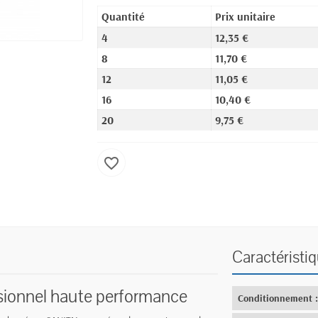
Quantité
Prix unitaire
4
12,35 €
8
11,70 €
12
11,05 €
16
10,40 €
20
9,75 €
favorite_border
Caractéristi
ssionnel haute performance
Conditionnement 