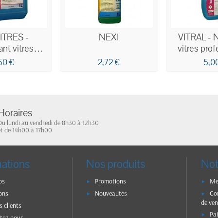
ITRES -
NEXI
VITRAL - 
nt vitres
vitres pro
ssionnel
concentr
50 €
2,72 €
5,0
mique 5L
Horaires
Du lundi au vendredi de 8h30 à 12h30
et de 14h00 à 17h00
mations
Nos produits
Not
os
Promotions
Me
ons
Nouveautés
Co
de ven
s clients
Pa
tez-nous