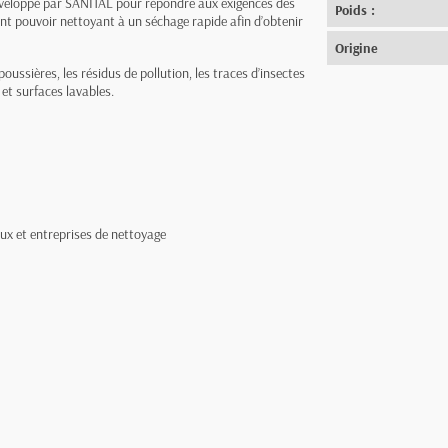
éveloppé par SANITAL pour répondre aux exigences des
Poids :
ent pouvoir nettoyant à un séchage rapide afin d’obtenir
Origine
 poussières, les résidus de pollution, les traces d’insectes
s et surfaces lavables.
aux et entreprises de nettoyage