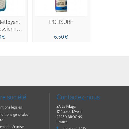
Nettoyant
POLISURF
fessionnel
é 750ML
0 €
6,50 €
re société
Contactez-nous
ZA Le Pilaga
ntions légales
17 Rue de l'Avenir
nditions générales
22250 BROONS
te
France
iement sécurisé
02 96 84 77 15