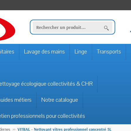
itaires
Lavage des mains
Linge
Transports
ettoyage écologique collectivités & CHR
uides métiers
Notre catalogue
etien professionnels pour collectivités
odernes
VITRAL - Nettoyant vitres professionnel concentré 5L