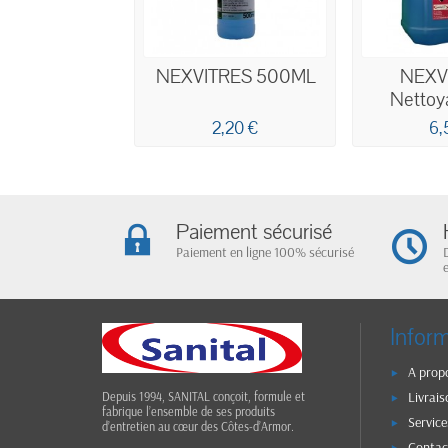
NEXVITRES 500ML
NEXV
Nettoya
profe
2,20 €
6,
écono
Paiement sécurisé
Paiement en ligne 100% sécurisé
Infor
A prop
Livrais
Depuis 1994, SANITAL conçoit, formule et
fabrique l’ensemble de ses produits
Service
d’entretien au cœur des Côtes-d’Armor.
Contac