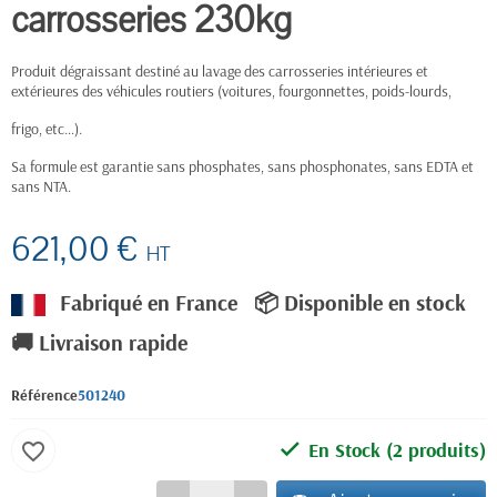
carrosseries 230kg
Produit dégraissant destiné au lavage des carrosseries intérieures et
extérieures des véhicules routiers (voitures, fourgonnettes, poids-lourds,
frigo, etc…).
Sa formule est garantie sans phosphates, sans phosphonates, sans EDTA et
sans NTA.
621,00 €
HT
Fabriqué en France
📦 Disponible en stock
🚚 Livraison rapide
Référence
501240
En Stock
(2 produits)
favorite_border