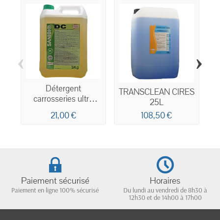
‹
›
Détergent
TRANSCLEAN CIRES
carrosseries ultra
25L
concentré
21,00 €
108,50 €
écodétergent Ecocert
5kg
Paiement sécurisé
Horaires
Paiement en ligne 100% sécurisé
Du lundi au vendredi de 8h30 à
12h30 et de 14h00 à 17h00