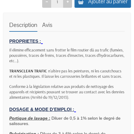
Ajouter au panier
Description
Avis
PROPRIETES :
Il élimine efficacement sans frotter le film routier dû au trafic (fumées,
poussières, traces de freins, traces d’insectes, traces d’hydrocarbures,
etc…).
TRANSCLEAN
TRAFIC
n’altère pas les peintures, ni les caoutchoucs
et ni les plastiques. Il laisse les carrosseries brillantes et sans traces.
Conforme à la législation relative aux produits de nettoyage des
appareils et récipients pouvant se trouver au contact avec les denrées
alimentaires (Arrêté du 19/12/2013).
DOSAGE & MODE D’EMPLOI :
Portique de lavage :
Diluer de 0,5 à 1% selon le degré de
salissures.
Pulvérisation :
Diluer de 3 à 6% selon le degré de