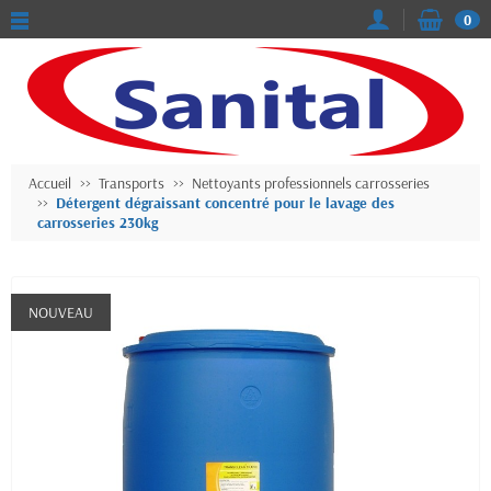
0
Accueil
Transports
Nettoyants professionnels carrosseries
Détergent dégraissant concentré pour le lavage des
carrosseries 230kg
NOUVEAU