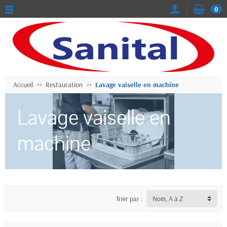
0
Accueil
Restauration
Lavage vaiselle en machine
Lavage vaiselle en
machine
Trier par :
Nom, A à Z