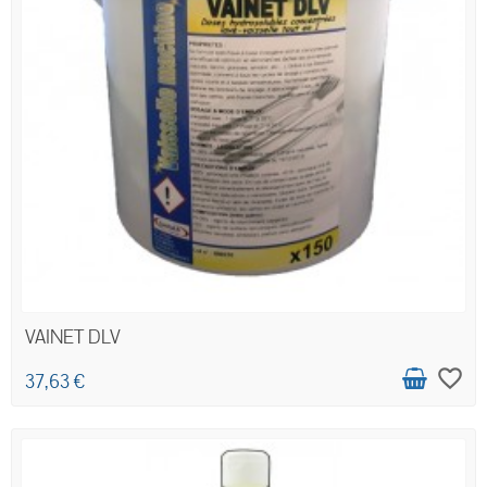
VAINET DLV
favorite_border
37,63 €