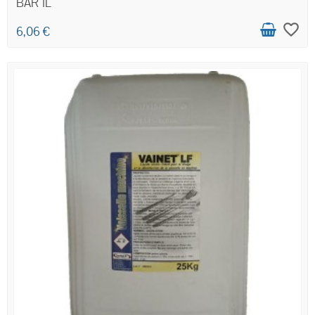
BAR 1L
favorite_border
6,06 €