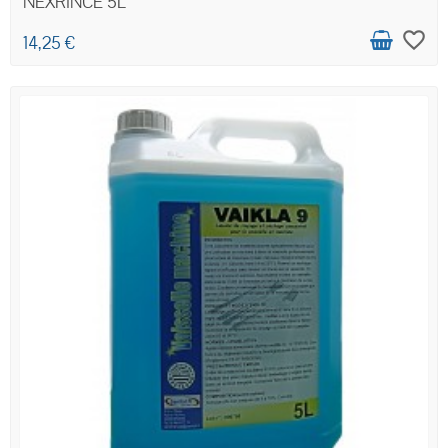
NEXRINCE 5L
favorite_border
14,25 €