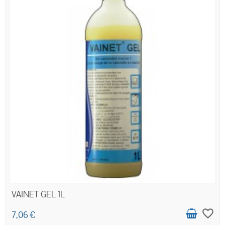
VAINET GEL 1L
favorite_border
7,06 €