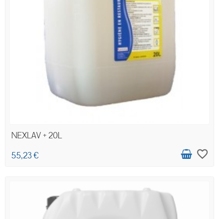
NEXLAV + 20L
favorite_border
55,23 €