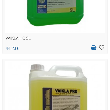
VAIKLA HC 5L
favorite_border
44,23 €