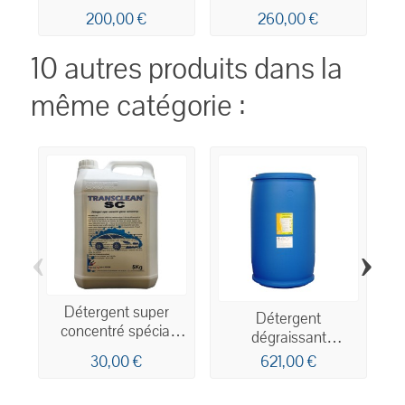
200,00 €
260,00 €
10 autres produits dans la
même catégorie :
‹
›
Détergent super
T
Détergent
concentré spécial
dégraissant
carrosseries 5kg
concentré pour le
30,00 €
621,00 €
lavage des
carrosseries 230kg