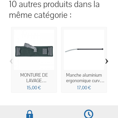
10 autres produits dans la
même catégorie :
‹
›
MONTURE DE
Manche aluminium
LAVAGE
ergonomique curve
B
MAGNETIQUE POUR
réglable 1,70M
15,00 €
17,00 €
FRANGE A
LANGUETTES 40CM