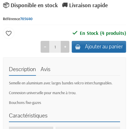
📦 Disponible en stock
🚚 Livraison rapide
Référence
705640
En Stock
(4 produits)
favorite_border
Ajouter au panier
Description
Avis
Semelle en aluminium avec larges bandes velcro interchangeables.
Connexion universelle pour manche à trou.
Bouchons fixe-gazes
Caractéristiques