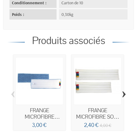
Conditionnement :
Carton de 10
Poids :
0,30kg
Produits associés
‹
›
FRANGE
FRANGE
MICROFIBRE
MICROFIBRE SOFT
A
CLASSIC BLEUE
BLANCHE VELCRO
3,00 €
2,40 €
4,00 €
VELCRO 40CM
40CM
C