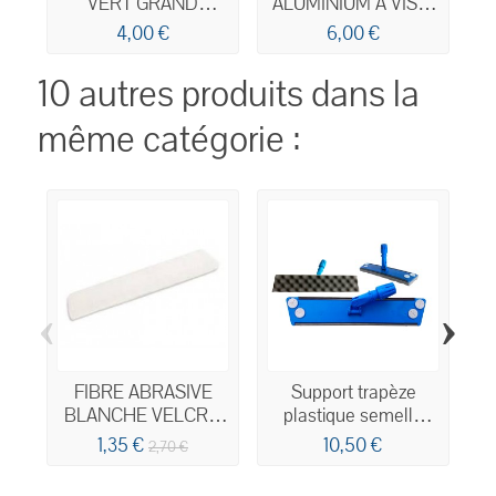
VERT GRAND
ALUMINIUM A VIS &
MODELE 15x23CM
TROU DOUBLE
4,00 €
6,00 €
CONNEXION 1,40M
D. 23,4MM
10 autres produits dans la
même catégorie :
‹
›
FIBRE ABRASIVE
Support trapèze
BLANCHE VELCRO
plastique semelle
60CM
mousse 60cm
1,35 €
10,50 €
2,70 €
F