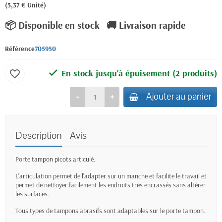
(5,37 € Unité)
📦 Disponible en stock
🚚 Livraison rapide
Référence
705950
En stock jusqu'à épuisement
(2 produits)
favorite_border
Ajouter au panier
Description
Avis
Porte tampon picots articulé.
L'articulation permet de l'adapter sur un manche et facilite le travail et
permet de nettoyer facilement les endroits très encrassés sans altérer
les surfaces.
Tous types de tampons abrasifs sont adaptables sur le porte tampon.