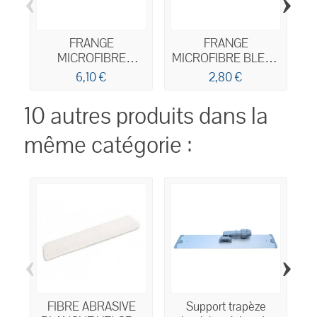
‹
›
FRANGE
FRANGE
MICROFIBRE
MICROFIBRE BLEUE
GRATTANTE BLEUE
A POCHES ET
6,10 €
2,80 €
A LANGUETTES &
LANGUETTES 40CM
POCHES 40CM
10 autres produits dans la
même catégorie :
‹
›
FIBRE ABRASIVE
Support trapèze