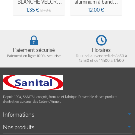
BLANCHE VELCRO
aluminium à bandes
B
60CM
velcro 40cm
1,35 €
12,00 €
2,70 €
Paiement sécurisé
Horaires
Paiement en ligne 100% sécurisé
Du lundi au vendredi de 8h30 à
12h30 et de 14h00 à 17h00
Depuis 1994, SANITAL conçoit, formule et fabrique l’ensemble de ses produits
d’entretien au cœur des Côtes-d’Armor.
Informations
Nos produits