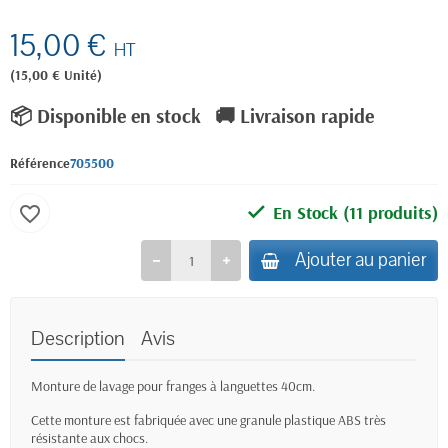
15,00 €
HT
(15,00 € Unité)
📦 Disponible en stock
🚚 Livraison rapide
Référence
705500
En Stock
(11 produits)
favorite_border
Ajouter au panier
Description
Avis
Monture de lavage pour franges à languettes 40cm.
Cette monture est fabriquée avec une granule plastique ABS très
résistante aux chocs.